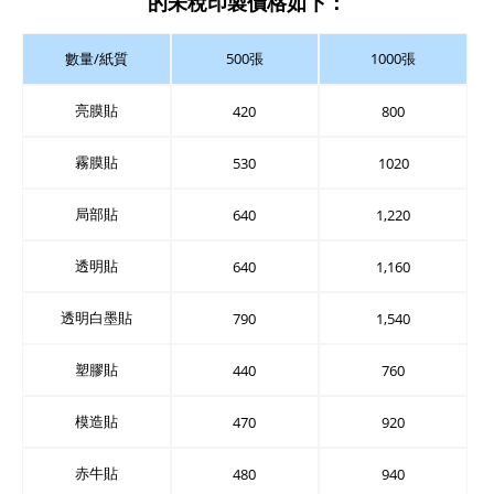
的未稅印製價格如下：
數量/紙質
500張
1000張
亮膜貼
420
800
霧膜貼
530
1020
局部貼
640
1,220
透明貼
640
1,160
透明白墨貼
790
1,540
塑膠貼
440
760
模造貼
470
920
赤牛貼
480
940