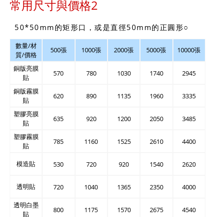
常用尺寸與價格2
50*50mm的矩形口，或是直徑50mm的正圓形○
數量/材
500張
1000張
2000張
5000張
10000張
質/價格
銅版亮膜
570
780
1030
1740
2945
貼
銅版霧膜
620
890
1135
1960
3335
貼
塑膠亮膜
635
920
1200
2050
3485
貼
塑膠霧膜
785
1160
1525
2610
4400
貼
模造貼
530
720
920
1540
2620
透明貼
720
1040
1365
2350
4000
透明白墨
800
1175
1570
2675
4540
貼