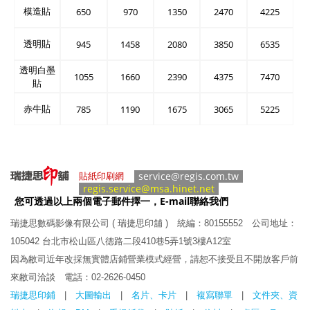
模造貼
650
970
1350
2470
4225
透明貼
945
1458
2080
3850
6535
透明白墨
1055
1660
2390
4375
7470
貼
赤牛貼
785
1190
1675
3065
5225
service@regis.com.tw
貼紙印刷網
regis.service@msa.hinet.net
您可透過以上兩個電子郵件擇一，E-mail聯絡我們
瑞捷思數碼影像有限公司 ( 瑞捷思印舖 )
統編：80155552 公司地址：
105042 台北市松山區八德路二段410巷5弄1號3樓A12室
因為敝司近年改採無實體店鋪營業模式經營，請恕不接受且不開放客戶前
來敝司洽談 電話：
02-2626
-0450
瑞捷思印鋪
|
大圖輸出
|
名片、卡片
|
複寫聯單
|
文件夾、資