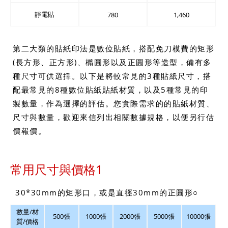
靜電貼
780
1,460
第二大類的貼紙印法是數位貼紙，搭配免刀模費的矩形
(長方形、正方形)、橢圓形以及正圓形等造型，備有多
種尺寸可供選擇。以下是將較常見的3種貼紙尺寸，搭
配最常見的8種數位貼紙貼紙材質，以及5種常見的印
製數量，作為選擇的評估。您實際需求的的貼紙材質、
尺寸與數量，歡迎來信列出相關數據規格，以便另行估
價報價。
常用尺寸與價格1
30*30mm的矩形口，或是直徑30mm的正圓形○
數量/材
500張
1000張
2000張
5000張
10000張
質/價格