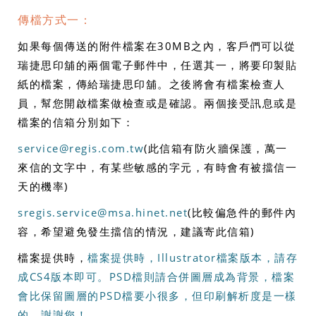
傳檔方式一：
如果每個傳送的附件檔案在30MB之內，客戶們可以從
瑞捷思印舖的兩個電子郵件中，任選其一，將要印製貼
紙的檔案，傳給瑞捷思印舖。之後將會有檔案檢查人
員，幫您開啟檔案做檢查或是確認。兩個接受訊息或是
檔案的信箱分別如下：
service@regis.com.tw
(此信箱有防火牆保護，萬一
來信的文字中，有某些敏感的字元，有時會有被擋信一
天的機率)
sregis.service@msa.hinet.net
(比較偏急件的郵件內
容，希望避免發生擋信的情況，建議寄此信箱)
檔案提供時，
檔案提供時，Illustrator檔案版本，請存
成CS4版本即可。PSD檔則請合併圖層成為背景，檔案
會比保留圖層的PSD檔要小很多，但印刷解析度是一樣
的。謝謝您！