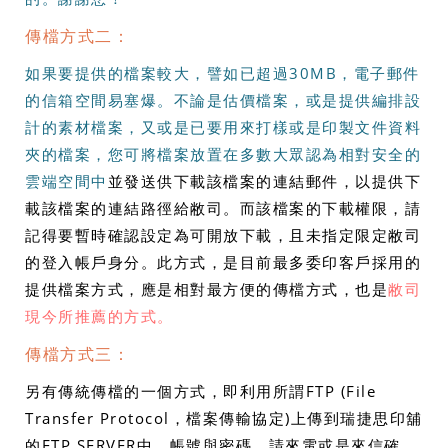
傳檔方式二：
如果要提供的檔案較大，譬如已超過30MB，電子郵件
的信箱空間易塞爆。不論是估價檔案，或是提供編排設
計的素材檔案，又或是已要用來打樣或是印製文件資料
夾的檔案，您可將檔案放置在多數大眾認為相對安全的
雲端空間中
並發送供下載該檔案的連結郵件，以提供下
載該檔案的連結路徑給敝司。而該檔案的下載權限，請
記得要暫時確認設定為可開放下載，且未指定限定敝司
的登入帳戶身分。此方式，是目前最多委印客戶採用的
提供檔案方式，應是相對最方便的傳檔方式，也是
敝司
現今所推薦的方式。
傳檔方式三：
另有傳統傳檔的一個方式，即利用所謂FTP (File
Transfer Protocol，檔案傳輸協定)上傳到瑞捷思印舖
的FTP SERVER中。帳號與密碼，請來電或是來信確