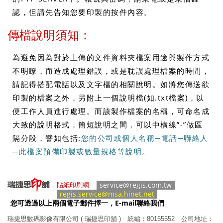
認，但請先告知您要印製的按件內容。
傳檔說明須知：
為避免因為對於上傳的文件資料夾檔案用途與製作方式
不明瞭，而造成處理錯誤，或是耽誤處理檔案的時間，
請記得搭配電話以及文字檔的相關說明。如將您傳送欲
印製的檔案之外，另附上一個說明檔(如.txt檔案)，以
便工作人員進行處理。而該製作檔案的名稱，可命名成
大致的說明格式，簡短說明之間，可以中橫線”-”做區
隔分段，譬如包括:
您的公司或個人名稱─電話─聯絡人
─此檔案預備印製或數量規格等說明。
service@regis.com.tw
貼紙印刷網
regis.service@msa.hinet.net
您可透過以上兩個電子郵件擇一，E-mail聯絡我們
瑞捷思數碼影像有限公司 ( 瑞捷思印舖 )
統編：80155552 公司地址：