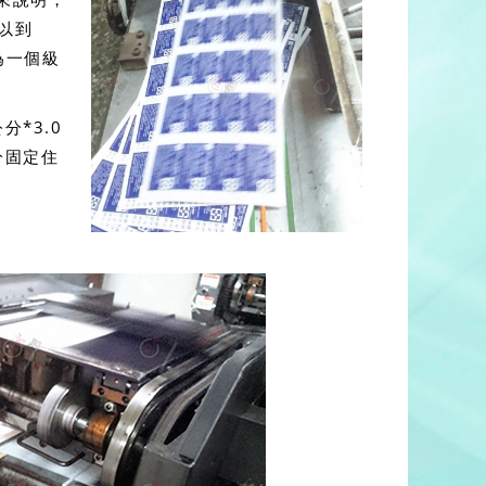
以到
為一個級
分*3.0
分固定住