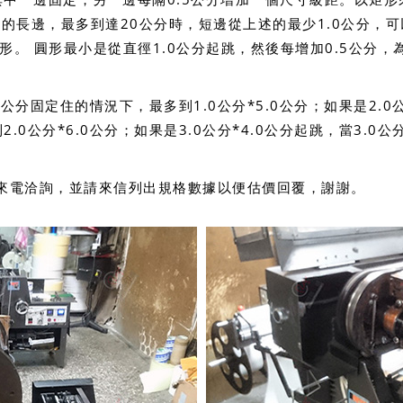
紙的長邊，最多到達20公分時，短邊從上述的最少1.0公分，可
的矩形。 圓形最小是從直徑1.0公分起跳，然後每增加0.5公分，
0公分固定住的情況下，最多到1.0公分*5.0公分；如果是2.0公
0公分*6.0公分；如果是3.0公分*4.0公分起跳，當3.0公
來電洽詢，並請來信列出規格數據以便估價回覆，謝謝。