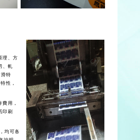
原理、方
切、軋
黏滑特
的特性，
作費用，
紙印刷
邊，均可各
來說明，