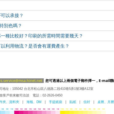
否可以承接？
受特別色嗎？
那一種比較好？印刷的所需時間需要幾天？
可以利用物流？是否會有運費產生？
is.service@msa.hinet.net
您可透過以上兩個電子郵件擇一，E-mail
司地址：105042 台北市松山區八德路二段410巷5弄1號3樓A12室
放客戶前來敝司洽談 電話：
02-2626
-0450
件夾、資料夾
|
海報、DM
|
手提紙袋
|
貼紙
|
信封
|
桌曆、月曆