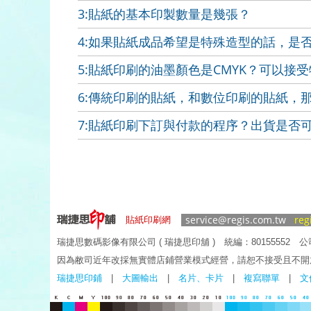
3:貼紙的基本印製數量是幾張？
4:如果貼紙成品希望是特殊造型的話，是
5:貼紙印刷的油墨顏色是CMYK？可以接
6:傳統印刷的貼紙，和數位印刷的貼紙，
7:貼紙印刷下訂與付款的程序？出貨是否
service@regis.com.tw
reg
貼紙印刷網
瑞捷思數碼影像有限公司 ( 瑞捷思印舖 )
統編：80155552 公
因為敝司近年改採無實體店鋪營業模式經營，請恕不接受且不開
瑞捷思印鋪
|
大圖輸出
|
名片、卡片
|
複寫聯單
|
文